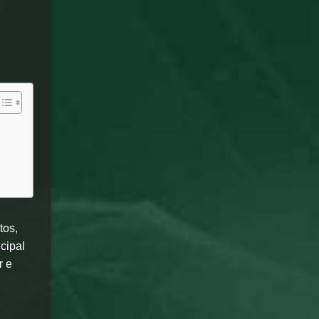
tos,
cipal
r e