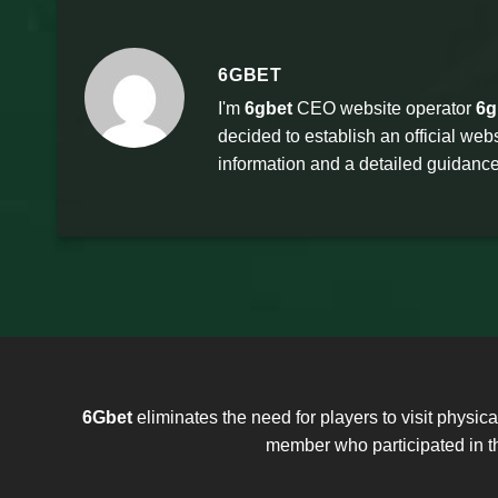
6GBET
I'm
6gbet
CEO website operator
6g
decided to establish an official webs
information and a detailed guidance
6Gbet
eliminates the need for players to visit physic
member who participated in th