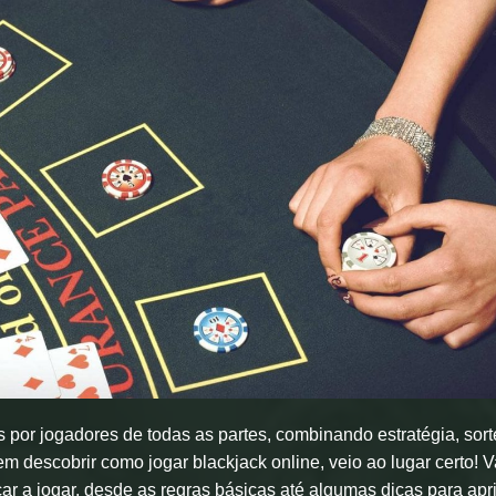
por jogadores de todas as partes, combinando estratégia, sort
 descobrir como jogar blackjack online, veio ao lugar certo!
ar a jogar, desde as regras básicas até algumas dicas para apr