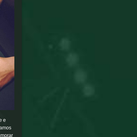
e e
 Vamos
imorar