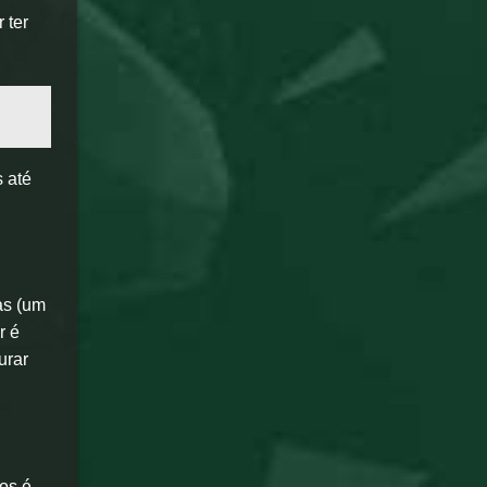
 ter
s até
as (um
r é
urar
os é