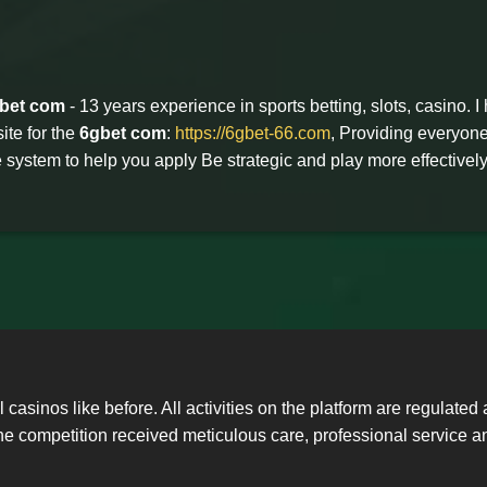
bet com
- 13 years experience in sports betting, slots, casino. I
ite for the
6gbet com
:
https://6gbet-66.com
, Providing everyone
 system to help you apply Be strategic and play more effectively
al casinos like before. All activities on the platform are regula
e competition received meticulous care, professional service a