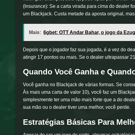
(Insurance): Se a carta virada para cima do dealer f
um Blackjack. Custa metade da aposta original, ma
Mais:
6gbet: OTT Andar Bahar, o jogo da Ezug
Depois que o jogador faz sua jogada, é a vez do deale
atingir 17 pontos ou mais. Se o dealer ultrapassar 
Quando Você Ganha e Quando
Você ganha no Blackjack de várias formas. Se conse
Ás mais uma carta de valor 10), você faz um Blackja
simplesmente ter uma mão mais forte que a do deale
sua mão ou o dealer tiver uma melhor, você perde.
Estratégias Básicas Para Mel
Apesar de ser um jogo de sorte, algumas estratégia