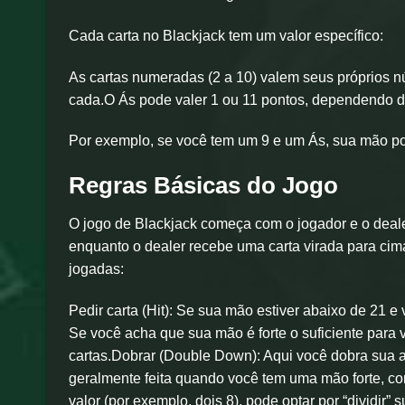
Cada carta no Blackjack tem um valor específico:
As cartas numeradas (2 a 10) valem seus próprios n
cada.O Ás pode valer 1 ou 11 pontos, dependendo d
Por exemplo, se você tem um 9 e um Ás, sua mão pod
Regras Básicas do Jogo
O jogo de Blackjack começa com o jogador e o deale
enquanto o dealer recebe uma carta virada para cima
jogadas:
Pedir carta (Hit): Se sua mão estiver abaixo de 21 e
Se você acha que sua mão é forte o suficiente para 
cartas.Dobrar (Double Down): Aqui você dobra sua a
geralmente feita quando você tem uma mão forte, co
valor (por exemplo, dois 8), pode optar por “divid