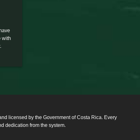
 have
 with
.
ted and licensed by the Government of Costa Rica. Every
nd dedication from the system.