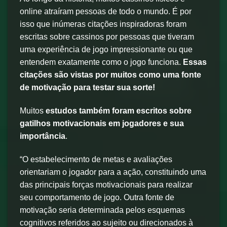
online atraíram pessoas de todo o mundo. É por
isso que inúmeras citações inspiradoras foram
escritas sobre cassinos por pessoas que tiveram
uma experiência de jogo impressionante ou que
entendem exatamente como o jogo funciona.
Essas
citações são vistas por muitos como uma fonte
de motivação para testar sua sorte!
Muitos
estudos também foram escritos sobre
gatilhos motivacionais em jogadores e sua
importância
.
“O estabelecimento de metas e avaliações
orientariam o jogador para a ação, constituindo uma
das principais forças motivacionais para realizar
seu comportamento de jogo. Outra fonte de
motivação seria determinada pelos esquemas
cognitivos referidos ao sujeito ou direcionados à