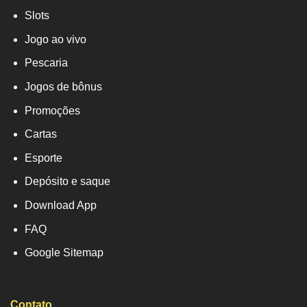
Slots
Jogo ao vivo
Pescaria
Jogos de bônus
Promoções
Cartas
Esporte
Depósito e saque
Download App
FAQ
Google Sitemap
Contato