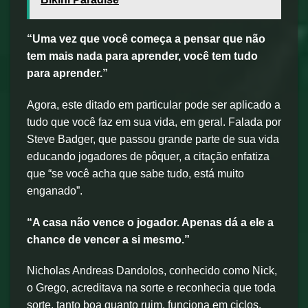
“Uma vez que você começa a pensar que não
tem mais nada para aprender, você tem tudo
para aprender.”
Agora, este ditado em particular pode ser aplicado a
tudo que você faz em sua vida, em geral. Falada por
Steve Badger, que passou grande parte de sua vida
educando jogadores de pôquer, a citação enfatiza
que “se você acha que sabe tudo, está muito
enganado”.
“A casa não vence o jogador. Apenas dá a ele a
chance de vencer a si mesmo.”
Nicholas Andreas Dandolos, conhecido como Nick,
o Grego, acreditava na sorte e reconhecia que toda
sorte, tanto boa quanto ruim, funciona em ciclos.