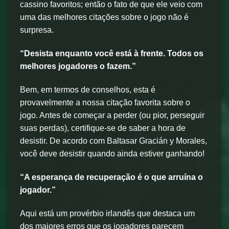
cassino favoritos; então o fato de que ele veio com
uma das melhores citações sobre o jogo não é
surpresa.
“Desista enquanto você está à frente. Todos os
melhores jogadores o fazem.”
Bem, em termos de conselhos, esta é
provavelmente a nossa citação favorita sobre o
jogo. Antes de começar a perder (ou pior, perseguir
suas perdas), certifique-se de saber a hora de
desistir. De acordo com Baltasar Gracián y Morales,
você deve desistir quando ainda estiver ganhando!
“A esperança de recuperação é o que arruína o
jogador.”
Aqui está um provérbio irlandês que destaca um
dos maiores erros que os jogadores parecem