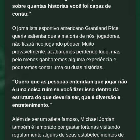
sobre quantas histórias você foi capaz de
contar.”
O jornalista esportivo americano Grantland Rice
queria salientar que a maioria de nós, jogadores,
não ficará rico jogando pôquer. Muito
provavelmente, acabaremos perdendo tudo, mas
pelo menos ganharemos alguma experiência e
poderemos contar uma ou duas histórias.
“Quero que as pessoas entendam que jogar não
é uma coisa ruim se você fizer isso dentro da
estrutura do que deveria ser, que é diversão e
entretenimento.”
Além de ser um atleta famoso, Michael Jordan
também é lembrado por gastar fortunas visitando
regularmente alguns de seus estabelecimentos de