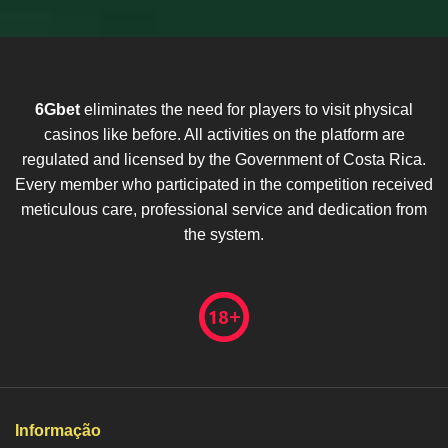
6Gbet
eliminates the need for players to visit physical
casinos like before. All activities on the platform are
regulated and licensed by the Government of Costa Rica.
Every member who participated in the competition received
meticulous care, professional service and dedication from
the system.
Informação